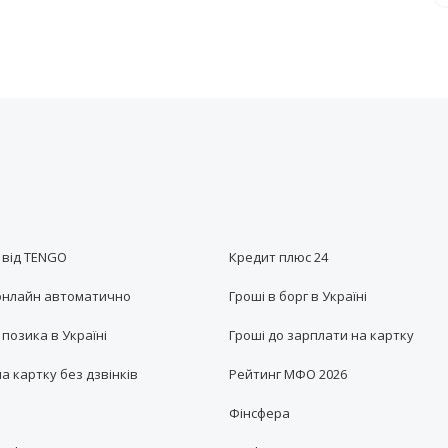
 від TENGO
Кредит плюс 24
онлайн автоматично
Гроші в борг в Україні
позика в Україні
Гроші до зарплати на картку
а картку без дзвінків
Рейтинг МФО 2026
Фінсфера