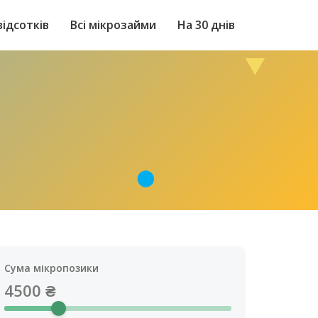
відсотків
Всі мікрозайми
На 30 днів
Сума мікропозики
4500
₴