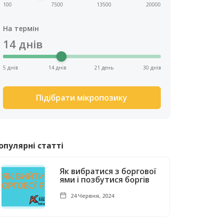
100
7500
13500
20000
На термін
14
днів
5 днів
14 днів
21 день
30 днів
Підібрати мікропозику
опулярні статті
Як вибратися з боргової
ями і позбутися боргів
24 Червня, 2024