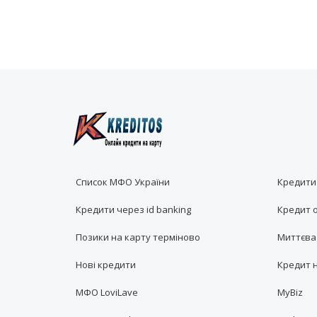
Список МФО України
Кредити
Кредити через id banking
Кредит 
Позики на карту терміново
Миттєва 
Нові кредити
Кредит н
МФО LoviLave
MyBiz