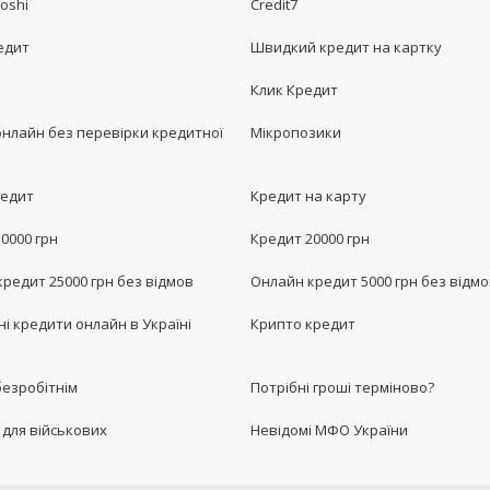
roshi
Credit7
едит
Швидкий кредит на картку
Клик Кредит
онлайн без перевірки кредитної
Мікропозики
редит
Кредит на карту
0000 грн
Кредит 20000 грн
редит 25000 грн без відмов
Онлайн кредит 5000 грн без відм
і кредити онлайн в Україні
Крипто кредит
безробітнім
Потрібні гроші терміново?
для військових
Невідомі МФО України