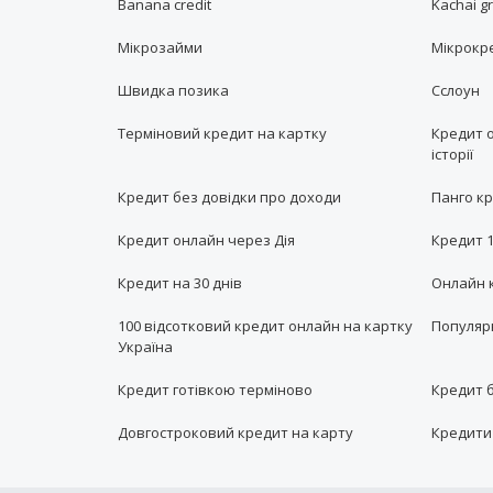
Banana credit
Kachai g
Мікрозайми
Мікрокр
Швидка позика
Сслоун
Терміновий кредит на картку
Кредит 
історії
Кредит без довідки про доходи
Панго к
Кредит онлайн через Дія
Кредит 1
Кредит на 30 днів
Онлайн к
100 відсотковий кредит онлайн на картку
Популярн
Україна
Кредит готівкою терміново
Кредит 
Довгостроковий кредит на карту
Кредити 