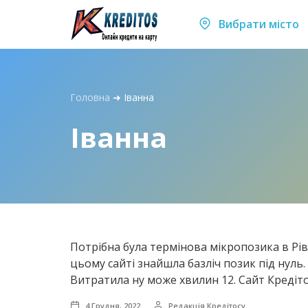
Вибрати місто
Головна
➜
Іванна
Іванна
Потрібна була термінова мікропозика в Рівн
цьому сайті знайшла базліч позик під нул
Витратила ну може хвилин 12. Сайт Кредіто
4 Грудня, 2022
Редакція Кредітосу