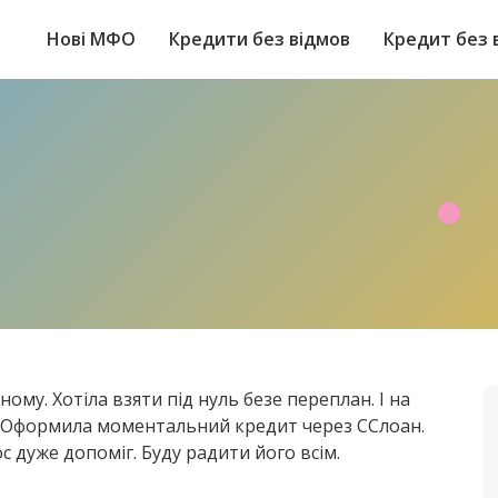
Нові МФО
Кредити без відмов
Кредит без 
ому. Хотіла взяти під нуль безе переплан. І на
ь. Оформила моментальний кредит через ССлоан.
с дуже допоміг. Буду радити його всім.