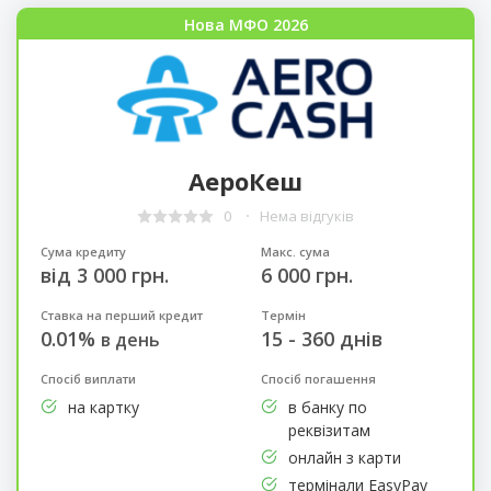
Нова МФО 2026
АероКеш
0
Нема відгуків
Сума кредиту
Макс. сума
від 3 000 грн.
6 000 грн.
Ставка на перший кредит
Термін
0.01%
15 - 360 днів
в день
Спосіб виплати
Спосіб погашення
на картку
в банку по
реквізитам
онлайн з карти
термінали EasyPay