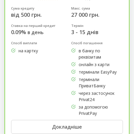
Сума кредиту
Макс. сума
від 500 грн.
27 000 грн.
Ставка на перший кредит
Термін
0.09%
3 - 15 днів
в день
Спосіб виплати
Спосіб погашення
на картку
в банку по
реквізитам
онлайн з карти
термінали EasyPay
термінали
ПриватБанку
через застосунок
Privat24
за допомогою
PrivatPay
Докладніше