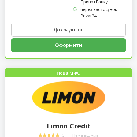
ПриватБанку
через застосунок
Privat24
Докладніше
Оформити
Нова МФО
Limon Credit
5
Нема відгуків