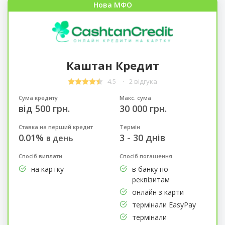
Нова МФО
Каштан Кредит
4.5
2 відгука
Сума кредиту
Макс. сума
від 500 грн.
30 000 грн.
Ставка на перший кредит
Термін
0.01%
3 - 30 днів
в день
Спосіб виплати
Спосіб погашення
на картку
в банку по
реквізитам
онлайн з карти
термінали EasyPay
термінали