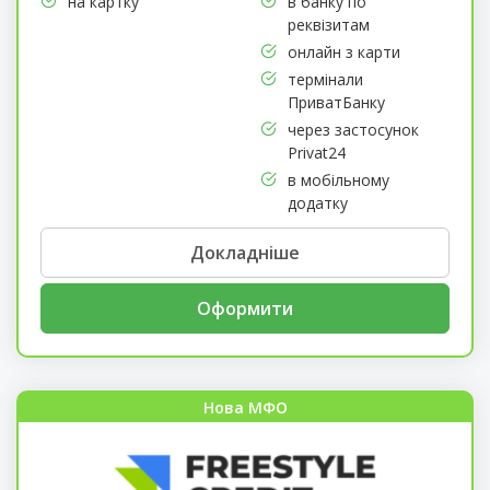
на картку
в банку по
реквізитам
онлайн з карти
термінали
ПриватБанку
через застосунок
Privat24
в мобільному
додатку
Докладніше
Оформити
Нова МФО