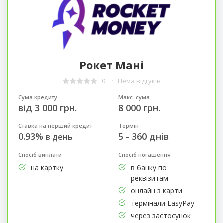
Рокет Мані
0
Нема відгуків
Сума кредиту
Макс. сума
від 3 000 грн.
8 000 грн.
Ставка на перший кредит
Термін
0.93%
5 - 360 днів
в день
Спосіб виплати
Спосіб погашення
на картку
в банку по
реквізитам
онлайн з карти
термінали EasyPay
через застосунок