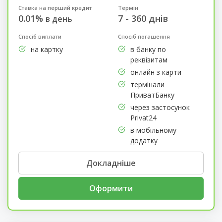
Ставка на перший кредит
Термін
0.01%
7 - 360 днів
в день
Спосіб виплати
Спосіб погашення
на картку
в банку по
реквізитам
онлайн з карти
термінали
ПриватБанку
через застосунок
Privat24
в мобільному
додатку
Докладніше
Оформити