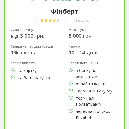
Фінберт
4.5
1 відгук
Сума кредиту
Макс. сума
від 3 000 грн.
8 000 грн.
Ставка на перший кредит
Термін
1%
10 - 14 днів
в день
Спосіб виплати
Спосіб погашення
на картку
в банку по
реквізитам
на банк. рахунок
онлайн з карти
термінали EasyPay
термінали
ПриватБанку
через застосунок
Privat24