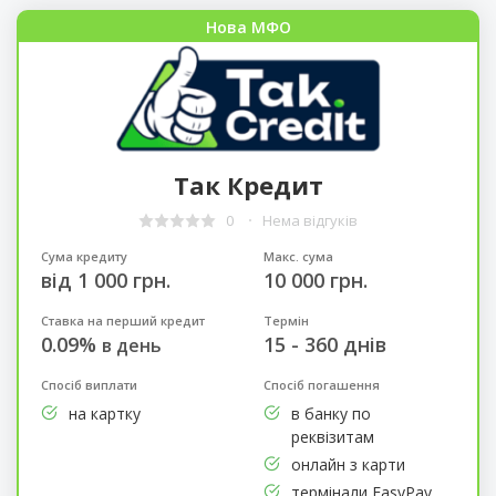
Нова МФО
Так Кредит
0
Нема відгуків
Сума кредиту
Макс. сума
від 1 000 грн.
10 000 грн.
Ставка на перший кредит
Термін
0.09%
15 - 360 днів
в день
Спосіб виплати
Спосіб погашення
на картку
в банку по
реквізитам
онлайн з карти
термінали EasyPay