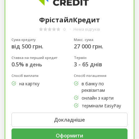
ФрістайлКредит
0
Нема відгуків
Сума кредиту
Макс. сума
від 500 грн.
27 000 грн.
Ставка на перший кредит
Термін
0.5%
3 - 65 днів
в день
Спосіб виплати
Спосіб погашення
на картку
в банку по
реквізитам
онлайн з карти
термінали EasyPay
Докладніше
Оформити