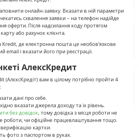
заповнити онлайн-заявку. Вказати в ній параметри
Дочекатись схвалення заявки – на телефон надійде
ня оферти. Після надсилання коду протягом
карту або рахунок клієнта.
a Kredit, де електронна пошта це необов’язкове
ий email і вказати його при реєстрації.
нкеті АлексКредит
it (АлєксКредіт) вам в цілому потрібно пройти 4
:
зати дані про себе.
ідно вказати джерела доходу та їх рівень.
ити без довідок
, тому довідка з місця роботи не
це роботи, чи офіційне працевлаштування тощо.
 верифікацію картки.
ять фото з паспортом в руках.