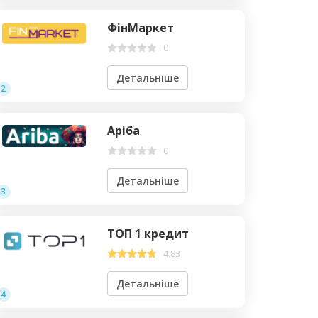
ФінМаркет
0
Детальніше
2
Аріба
0
Детальніше
3
ТОП 1 кредит
4.83
Детальніше
4