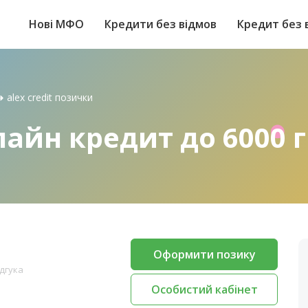
Нові МФО
Кредити без відмов
Кредит без 
➜
alex credit позички
нлайн кредит до 6000 
Оформити позику
ідгука
Особистий кабінет