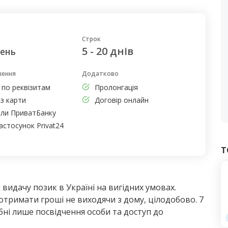
Строк
5 - 20 днів
день
шення
Додатково
 по реквізитам
Пролонгація
з карти
Договір онлайн
али ПриватБанку
астосунок Privat24
Т
 видачу позик в Україні на вигідних умовах.
тримати гроші не виходячи з дому, цілодобово. 7
бні лише посвідчення особи та доступ до