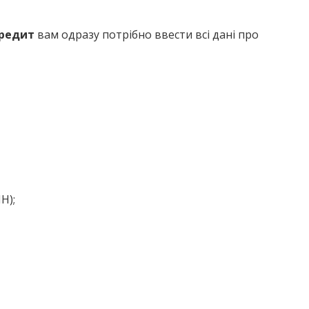
редит
вам одразу потрібно ввести всі дані про
Н);