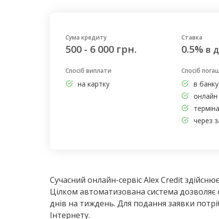
Сума кредиту
Ставка
500 - 6 000 грн.
0.5%
в 
Спосіб виплати
Спосіб пога
на картку
в банку
онлайн 
термін
через з
Сучасний онлайн-сервіс Alex Credit здійснює
Цілком автоматизована система дозволяє о
днів на тиждень. Для подання заявки потрі
Інтернету.