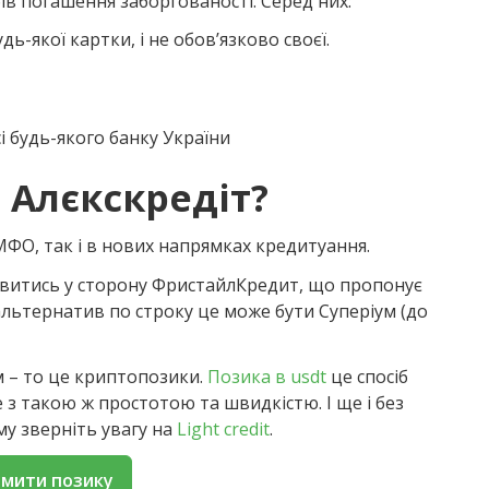
бів погашення заборгованості. Серед них:
ь-якої картки, і не обов’язково своєї.
 будь-якого банку України
 Алєкскредіт?
МФО, так і в нових напрямках кредитуання.
ивитись у сторону ФристайлКредит, що пропонує
альтернатив по строку це може бути Суперіум (до
 – то це криптопозики.
Позика в usdt
це спосіб
 з такою ж простотою та швидкістю. І ще і без
му зверніть увагу на
Light credit
.
мити позику