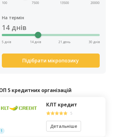
100
7500
13500
20000
На термін
14
днів
5 днів
14 днів
21 день
30 днів
Підібрати мікропозику
ОП 5 кредитних організацій
КЛТ кредит
5
Детальніше
1