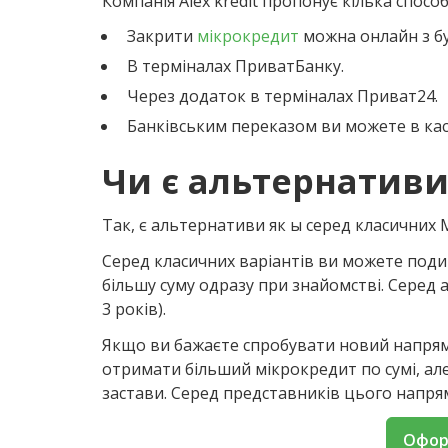
Компанія Alex kredit пропонує кілька спосо
Закрити
мікрокредит
можна онлайн з буд
В терміналах ПриватБанку.
Через додаток в терміналах Приват24.
Банківським переказом ви можете в касі
Чи є альтернативи
Так, є альтернативи як ы серед класичних 
Серед класичних варіантів ви можете под
більшу суму одразу при знайомстві. Серед 
3 років).
Якщо ви бажаєте спробувати новий напрям
отримати більший мікрокредит по сумі, але
застави. Серед представників цього напря
Офор