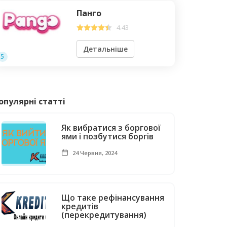
Панго
4.43
Детальніше
5
опулярні статті
Як вибратися з боргової
ями і позбутися боргів
24 Червня, 2024
Що таке рефінансування
кредитів
(перекредитування)