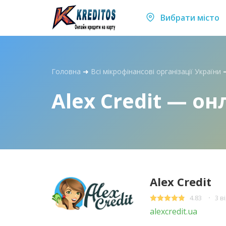
Вибрати місто
Головна
➜
Всі мікрофінансові організації України
Alex Credit — о
Alex Credit
4.83
3 в
alexcredit.ua