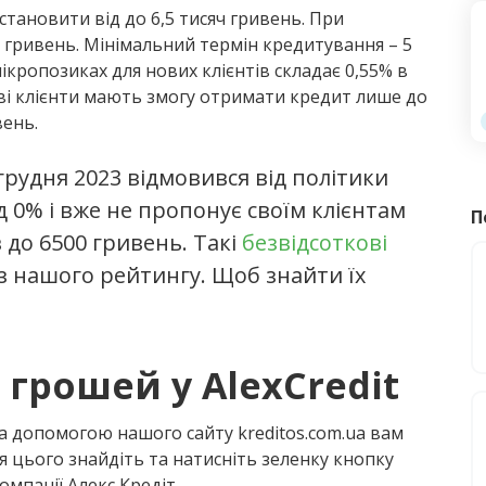
тановити від до 6,5 тисяч гривень. При
ч гривень. Мінімальний термін кредитування – 5
мікропозиках для нових клієнтів складає 0,55% в
ові клієнти мають змогу отримати кредит лише до
вень.
 грудня 2023 відмовився від політики
д 0% і вже не пропонує своїм клієнтам
П
 до 6500 гривень. Такі
безвідсоткові
з нашого рейтингу. Щоб знайти їх
грошей у AlexCredit
а допомогою нашого сайту kreditos.com.ua вам
я цього знайдіть та натисніть зеленку кнопку
омпанії Алекс Кредіт.