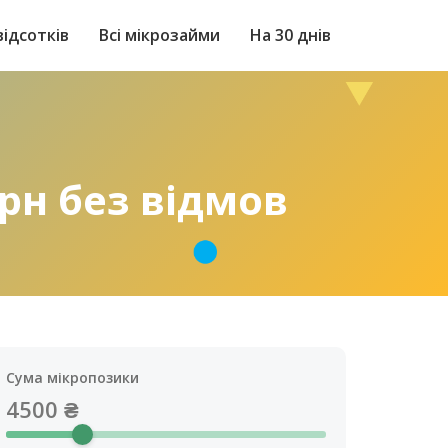
відсотків
Всі мікрозайми
На 30 днів
грн без відмов
Сума мікропозики
4500
₴