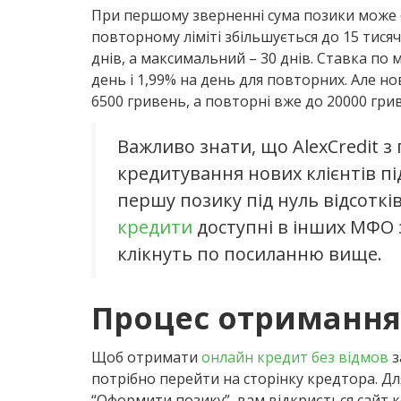
При першому зверненні сума позики може с
повторному ліміті збільшується до 15 тися
днів, а максимальний – 30 днів. Ставка по 
день і 1,99% на день для повторних. Але н
6500 гривень, а повторні вже до 20000 гри
Важливо знати, що AlexCredit з
кредитування нових клієнтів пі
першу позику під нуль відсотків
кредити
доступні в інших МФО 
клікнуть по посиланню вище.
Процес отримання 
Щоб отримати
онлайн кредит без відмов
з
потрібно перейти на сторінку кредтора. Дл
“Оформити позику”, вам відкриється сайт к