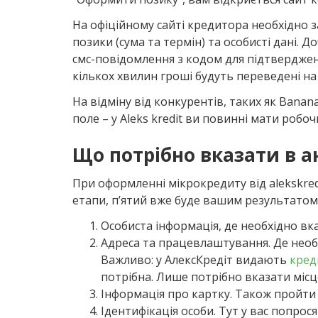
На офіційному сайті кредитора необхідно 
позики (сума та термін) та особисті дані. 
смс-повідомлення з кодом для підтверджен
кількох хвилин гроші будуть переведені на 
На відміну від конкурентів, таких як Banan
поле – у Aleks kredit ви повинні мати робоч
Що потрібно вказати в а
При оформленні мікрокредиту від alekskred
етапи, п’ятий вже буде вашим результатом
Особиста інформація, де необхідно вка
Адреса та працевлаштування. Де необх
Важливо: у АлексКредіт видають
кред
потрібна. Лише потрібно вказати міс
Інформація про картку. Також пройти
Ідентифікація особи. Тут у вас попрос