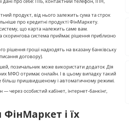
 дані про себе: ПІБ, контактний телефон, ІПН,
тний продукт, від нього залежить сума та строк
льніше про кредитні продукті ФінМаркету.
 систему, що карта належить саме вам.
 скорингова система приймає рішення приблизно
го рішення гроші надходять на вказану банківську
дписання договору).
ей, позичальник може використати додаток Дія
аних МФО отримає онлайн. І в цьому випадку такий
е більш пришвидшеному і автоматичному режимі.
 — через особистий кабінет, інтернет-банкінг,
 ФінМаркет і їх