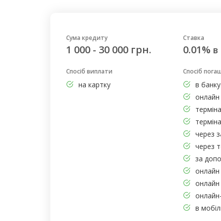
Сума кредиту
Ставка
1 000 - 30 000 грн.
0.01%
в
Спосіб виплати
Спосіб пога
на картку
в банку
онлайн 
термін
термін
через з
через т
за доп
онлайн 
онлайн
онлайн-
в мобі