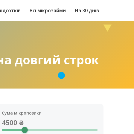
відсотків
Всі мікрозайми
На 30 днів
 на довгий строк
Сума мікропозики
4500
₴