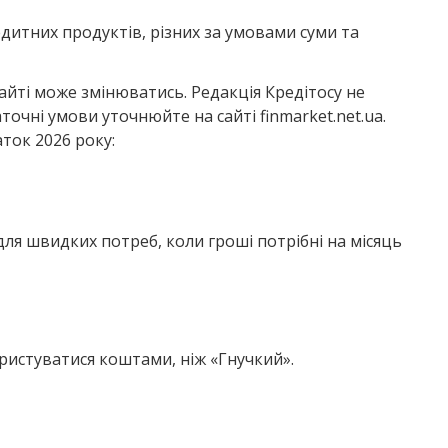
едитних продуктів, різних за умовами суми та
сайті може змінюватись. Редакція Кредітосу не
точні умови уточнюйте на сайті finmarket.net.ua.
ток 2026 року:
ля швидких потреб, коли гроші потрібні на місяць
истуватися коштами, ніж «Гнучкий».