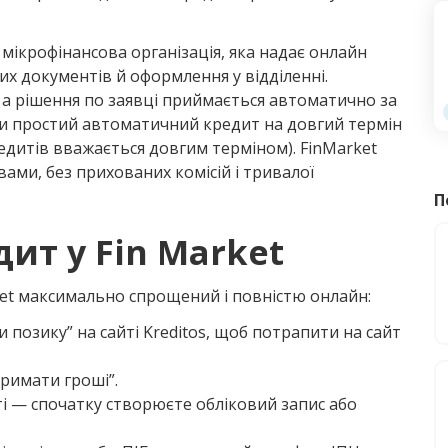
мікрофінансова організація, яка надає онлайн
их документів й оформлення у відділенні.
 а рішення по заявці приймається автоматично за
и простий автоматичний кредит на довгий термін
кредитів вважається довгим терміном). FinMarket
вами, без прихованих комісій і тривалої
П
ит у Fin Market
et максимально спрощений і повністю онлайн:
 позику” на сайті Kreditos, щоб потрапити на сайт
тримати гроші”.
йті — спочатку створюєте обліковий запис або