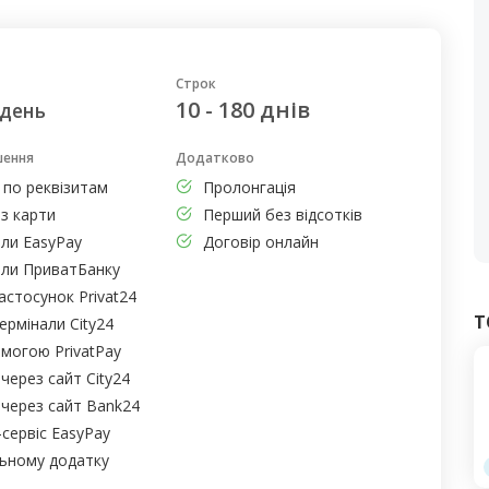
Строк
10 - 180 днів
 день
шення
Додатково
 по реквізитам
Пролонгація
з карти
Перший без відсотків
али EasyPay
Договір онлайн
али ПриватБанку
астосунок Privat24
Т
ермінали City24
омогою PrivatPay
через сайт City24
 через сайт Bank24
сервіс EasyPay
льному додатку