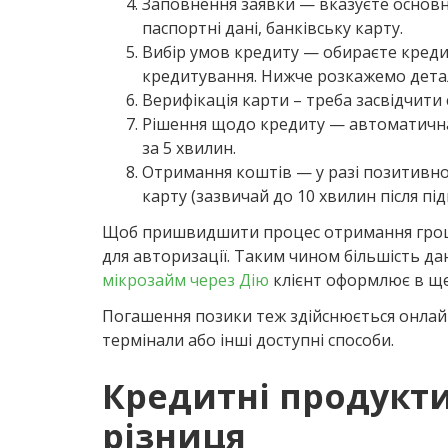
Заповнення заявки — вказуєте основні
паспортні дані, банківську карту.
Вибір умов кредиту — обираєте креди
кредитування. Нижче розкажемо дета
Верифікація карти – треба засвідчити
Рішення щодо кредиту — автоматична
за 5 хвилин.
Отримання коштів — у разі позитивно
карту (зазвичай до 10 хвилин після пі
Щоб пришвидшити процес отримання грош
для авторизації. Таким чином більшість д
мікрозайм через Дію
клієнт оформлює в щ
Погашення позики теж здійснюється онлайн
термінали або інші доступні способи.
Кредитні продукти
різниця