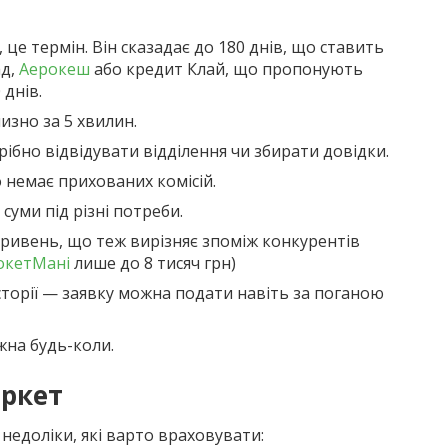
це термін. Він сказадає до 180 днів, що ставить
ад,
Аерокеш
або кредит Клай, що пропонують
днів.
зно за 5 хвилин.
бно відвідувати відділення чи збирати довідки.
 немає прихованих комісій.
суми під різні потреби.
гривень, що теж вирізняє зпоміж конкурентів
окетМані
лише до 8 тисяч грн)
сторії — заявку можна подати навіть за поганою
жна будь-коли.
аркет
 недоліки, які варто враховувати: