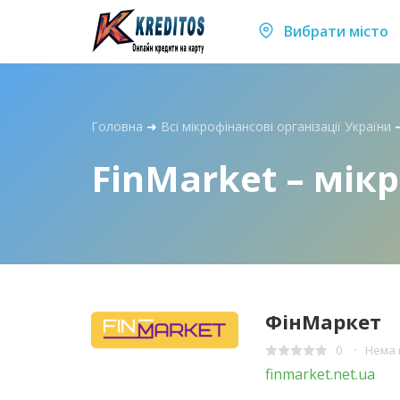
Вибрати місто
Головна
➜
Всі мікрофінансові організації України
FinMarket – мік
ФінМаркет
0
Нема 
finmarket.net.ua