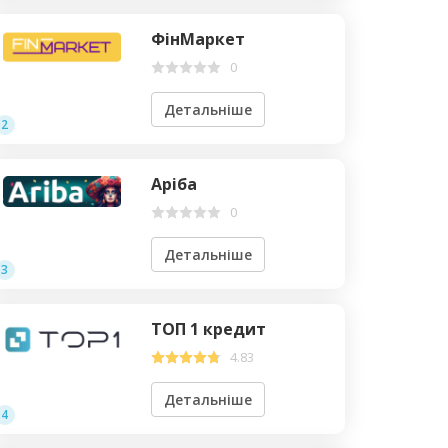
ФінМаркет
0
Детальніше
2
Аріба
0
Детальніше
3
ТОП 1 кредит
4.83
Детальніше
4