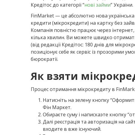
Кредітос до категорії “
нові займи
” України
.
FinMarket — це абсолютно нова українська 
кредити (мікрокредити) на картку без зайв
Компанія повністю працює через інтернет,
кілька хвилин. Ви можете швидко отримат
(від редакції Кредітос: 180 днів для мікро
позиціонує себе як сервіс із прозорими умо
бюрократії.
Як взяти мікрокред
Процес отримання мікрокредиту в FinMark
Натисніть на зелену кнопку “Оформити
Фін Маркет.
Обираєте суму і напискаэте кнопку “о
Далі реєстрація та авторизація на са
входите в вже існуючий.