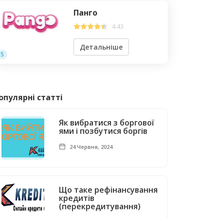
Панго
4.43
Детальніше
5
опулярні статті
Як вибратися з боргової
ями і позбутися боргів
24 Червня, 2024
Що таке рефінансування
кредитів
(перекредитування)