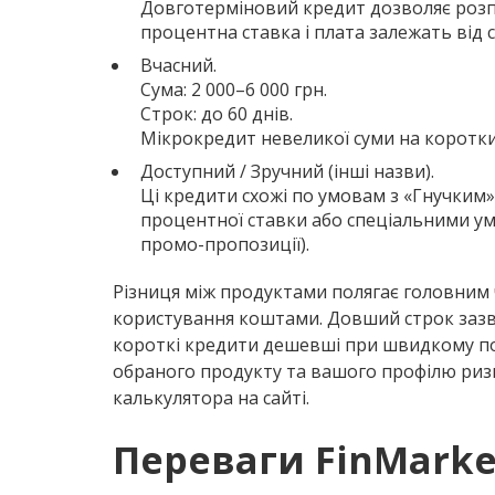
Довготерміновий кредит дозволяє розп
процентна ставка і плата залежать від с
Вчасний.
Сума: 2 000–6 000 грн.
Строк: до 60 днів.
Мікрокредит невеликої суми на коротки
Доступний / Зручний (інші назви).
Ці кредити схожі по умовам з «Гнучким»
процентної ставки або спеціальними ум
промо-пропозиції).
Різниця між продуктами полягає головним 
користування коштами. Довший строк зазви
короткі кредити дешевші при швидкому по
обраного продукту та вашого профілю ризи
калькулятора на сайті.
Переваги FinMarke