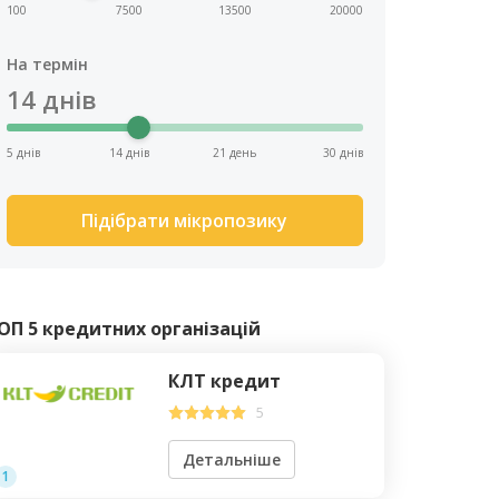
100
7500
13500
20000
На термін
14
днів
5 днів
14 днів
21 день
30 днів
Підібрати мікропозику
ОП 5 кредитних організацій
КЛТ кредит
5
Детальніше
1