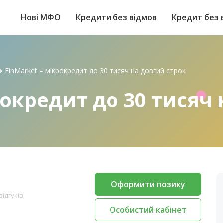
Нові МФО
Кредити без відмов
Кредит без 
➜
FinMarket – мікрокредит до 30 тисяч на довгий строк
рокредит до 30 тисяч
Оформити позику
відгуків
Особистий кабінет