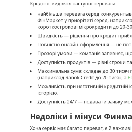
Кредітос виділяєя наступні переваги:
найбільша перевага серед конкурентыв, 
ФінМаркет у приорітеті серед, наприкл
короткострокові мікрокредити до 20-30 
Швидкість — рішення про кредит прибли
Повністю онлайн-оформлення — не потрі
Прозорі умови — компанія запевняє, що
Доступність продуктів — різні строки та 
Максимальна сума: складає до 30 тисяч 
(наприклад Ranok Credit до 20 тисяч, а
Р
Можливість при негативній кредитній і
історією.
Доступність 24/7 — подавати заявку мо
Недоліки і мінуси Финм
Хоча сервіс має багато переваг, є й важливі