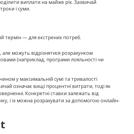
оділити виплати на майже рік. Зазвичай
троки і суми.
й термін — для екстрених потреб.
, але можуть відрізнятися розрахунком
овами (наприклад, програми лояльності чи
чином у максимальній сумі та тривалості
чай означає вищі процентні витрати, тоді як
верненні. Конкретні ставки залежать від
ку, і їх можна розрахувати за допомогою онлайн-
t