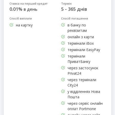
Ставка на перший кредит
Термін
0.01%
5 - 365 днів
в день
Спосіб виплати
Спосіб погашення
на картку
в банку по
реквізитам
онлайн з карти
термінали iBox
термінали EasyPay
термінали
ПриватБанку
через застосунок
Privat24
через термінали
City24
у відділеннях Нова
Пошта
через сервіс онлайн
оплат Portmone