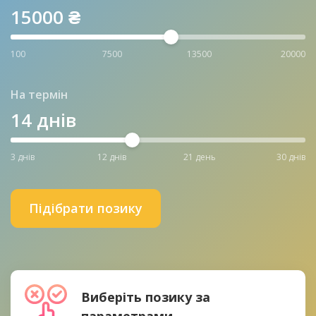
15000
₴
100
7500
13500
20000
На термін
14
днів
3 днів
12 днів
21 день
30 днів
Підібрати позику
Виберіть позику за