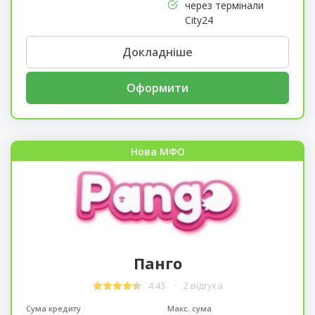
через термінали
City24
Докладніше
Оформити
Нова МФО
Панго
4.43
2 відгука
Сума кредиту
Макс. сума