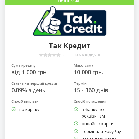
Нова МФО
Так Кредит
0
Нема відгуків
Сума кредиту
Макс. сума
від 1 000 грн.
10 000 грн.
Ставка на перший кредит
Термін
0.09%
15 - 360 днів
в день
Спосіб виплати
Спосіб погашення
на картку
в банку по
реквізитам
онлайн з карти
термінали EasyPay