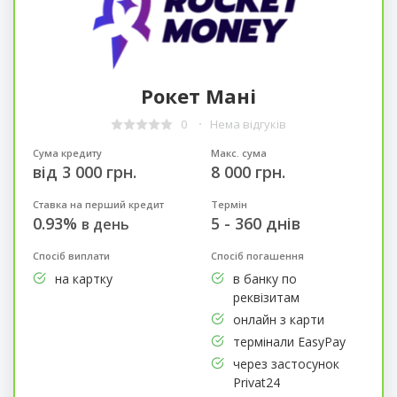
Рокет Мані
0
Нема відгуків
Сума кредиту
Макс. сума
від 3 000 грн.
8 000 грн.
Ставка на перший кредит
Термін
0.93%
5 - 360 днів
в день
Спосіб виплати
Спосіб погашення
на картку
в банку по
реквізитам
онлайн з карти
термінали EasyPay
через застосунок
Privat24