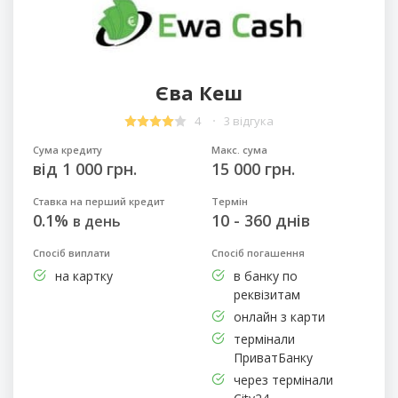
Єва Кеш
4
3 відгука
Сума кредиту
Макс. сума
від 1 000 грн.
15 000 грн.
Ставка на перший кредит
Термін
0.1%
10 - 360 днів
в день
Спосіб виплати
Спосіб погашення
на картку
в банку по
реквізитам
онлайн з карти
термінали
ПриватБанку
через термінали