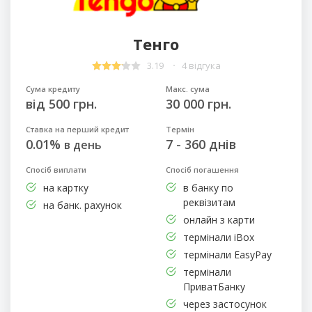
Тенго
3.19
4 відгука
Сума кредиту
Макс. сума
від 500 грн.
30 000 грн.
Ставка на перший кредит
Термін
0.01%
7 - 360 днів
в день
Спосіб виплати
Спосіб погашення
на картку
в банку по
реквізитам
на банк. рахунок
онлайн з карти
термінали iBox
термінали EasyPay
термінали
ПриватБанку
через застосунок