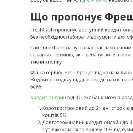
фору більшості МФО і
діючі МФО
нервово ст
Що пропонує Фреш
FreshCash пропонує доступний кредит онлай
без необхідності збирати документи для оф
Сайт unexbank.ua зустрічає нас лаконічним
складних термінів, які треба гуглити з юрис
тисни кнопку.
Фішка сервісу: Весь процес від «я на мілин
Жодних походів у відділення, де пахне пап
бейбі.
Кредит онлайн
від Юнекс Банк можна розділ
Короткостроковий до 21 дні: строк від 
коштів 5%.
Довготерміновий кредит онлайн до 4 міс
Тут вже комісія за видачу 10% від суми