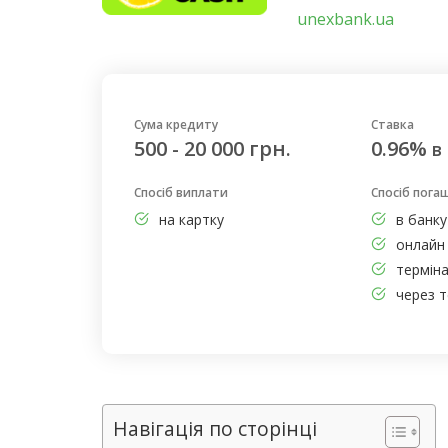
unexbank.ua
Сума кредиту
Ставка
500 - 20 000 грн.
0.96%
в
Спосіб виплати
Спосіб пога
на картку
в банку
онлайн 
термін
через т
Навігація по сторінці