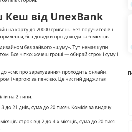
оять в стороні.
 Кеш від UnexBank
н на карту до 20000 гривень. Без поручителів і
ормлення, без довідки про доходи за 6 місяців.
 дизайном без зайвого «шуму». Тут немає купи
том. Все чітко: хочеш гроші — обирай строк і суму і
і» до «смс про зарахування» проходить онлайн.
П
ером і чергою за пенсією. Це чистий диджитал,
іи на 2 типи:
3 до 21 днів, сума до 20 тисяч. Комісія за видачу
яців: строк від 2 до 4-х місяців, сума до 20 тися.
.