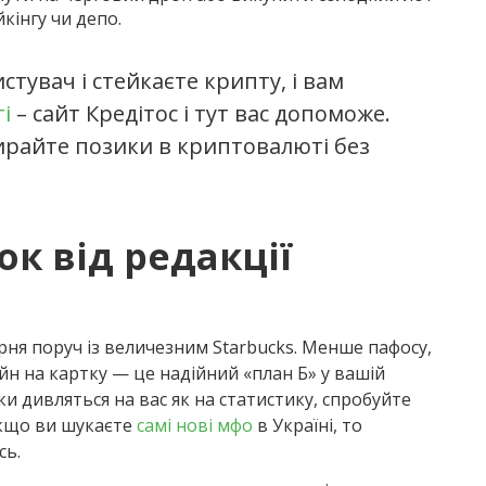
кінгу чи депо.
тувач і стейкаєте крипту, і вам
і
– сайт Кредітос і тут вас допоможе.
ирайте позики в криптовалюті без
к від редакції
рня поруч із величезним Starbucks. Менше пафосу,
айн на картку — це надійний «план Б» у вашій
и дивляться на вас як на статистику, спробуйте
 якщо ви шукаєте
самі нові мфо
в Україні, то
сь.