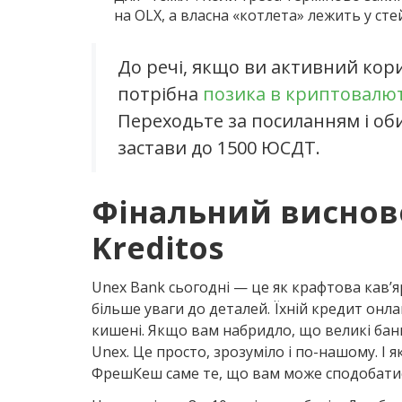
на OLX, а власна «котлета» лежить у стей
До речі, якщо ви активний корис
потрібна
позика в криптовалют
Переходьте за посиланням і об
застави до 1500 ЮСДТ.
Фінальний висново
Kreditos
Unex Bank сьогодні — це як крафтова кав’я
більше уваги до деталей. Їхній кредит онл
кишені. Якщо вам набридло, що великі банк
Unex. Це просто, зрозуміло і по-нашому. І
ФрешКеш саме те, що вам може сподобати