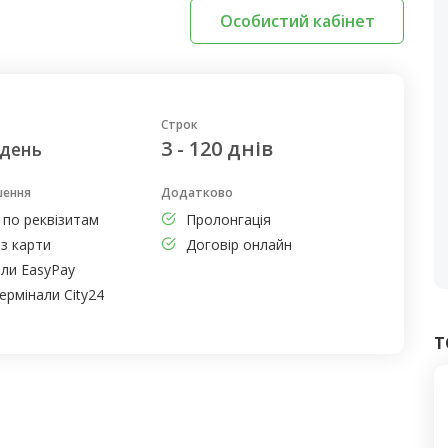
Особистий кабінет
Строк
3 - 120 днів
 день
шення
Додатково
 по реквізитам
Пролонгація
з карти
Договір онлайн
али EasyPay
ермінали City24
Т