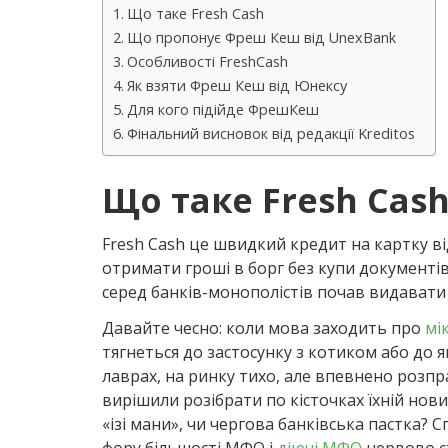
Що таке Fresh Cash
Що пропонує Фреш Кеш від UnexBank
Особливості FreshCash
Як взяти Фреш Кеш від Юнексу
Для кого підійде ФрешКеш
Фінальний висновок від редакції Kreditos
Що таке Fresh Cas
Fresh Cash це швидкий кредит на картку від
отримати гроші в борг без купи документі
серед банків-монополістів почав видавати
Давайте чесно: коли мова заходить про
мі
тягнеться до застосунку з котиком або до 
лаврах, на ринку тихо, але впевнено розпра
вирішили розібрати по кісточках їхній нов
«ізі мани», чи чергова банківська пастка? 