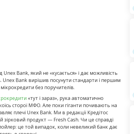
h
 Unex Bank, який не «кусається» і дає можливість
в. Unex Bank вирішив посунути стандарти і першим
 мікрокредити без поручителів.
крокредити
«тут і зараз», рука автоматично
якоїсь сторої МФО. Але поки гіганти почивають на
вляє плечі Unex Bank. Ми в редакції Кредітос
ий зірковий продукт — Fresh Cash. Чи це справді
Спойлер: це той випадок, коли невеликий банк дає