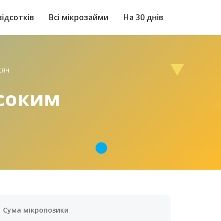
відсотків
Всі мікрозайми
На 30 днів
сяч
исоким
Сума мікропозики