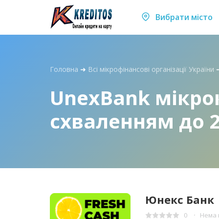
Вибрати місто
Головна
➜
Всі мікрофінансові організації України
UnexBank мікро
схваленням до 2
Юнекс Банк
0
Нема 