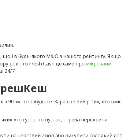
вилин.
, що і в будь-якого МФО з нашого рейтингу. Якщо
ору рокі, то Fresh Cash це саме про
мікрозайм
і 24/7
 ФрешКеш
з 90-х», то забудьте. Зараз це вибір тих, хто вміє
яких «то густо, то пусто», і треба перекрити
инути на черговий дроп або викупити солодкий лот