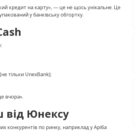
ий кредит на карту», — це не щось унікальне. Це
пакований у банківську обгортку.
Cash
:
(не тільки UnexBank);
ще вчора».
ш від Юнексу
их конкурентів по ринку, наприклад у Аріба