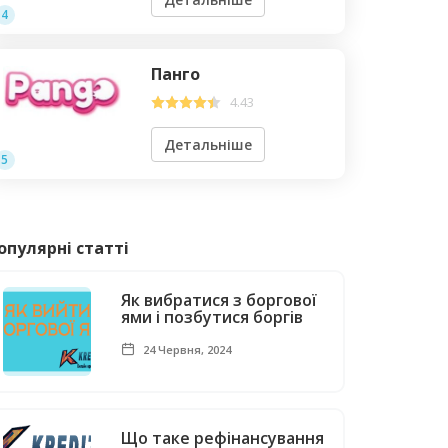
4
Панго
4.43
Детальніше
5
опулярні статті
Як вибратися з боргової
ями і позбутися боргів
24 Червня, 2024
Що таке рефінансування