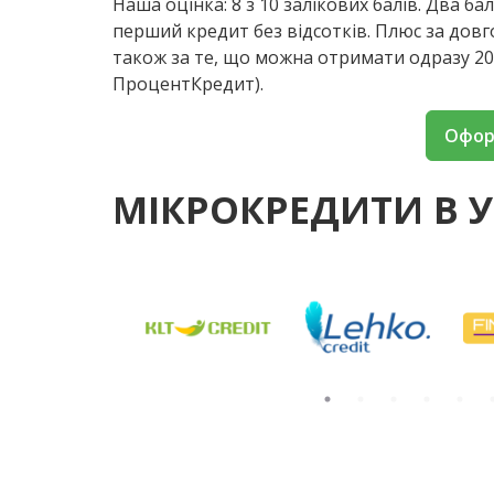
Наша оцінка: 8 з 10 залікових балів. Два б
перший кредит без відсотків. Плюс за довг
також за те, що можна отримати одразу 20
ПроцентКредит).
Офор
МІКРОКРЕДИТИ В У