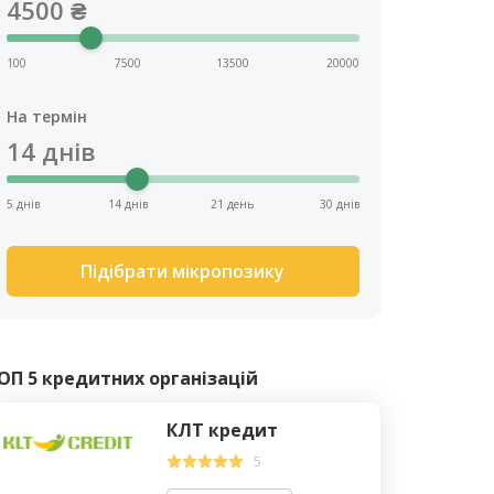
4500
₴
100
7500
13500
20000
На термін
14
днів
5 днів
14 днів
21 день
30 днів
Підібрати мікропозику
ОП 5 кредитних організацій
КЛТ кредит
5