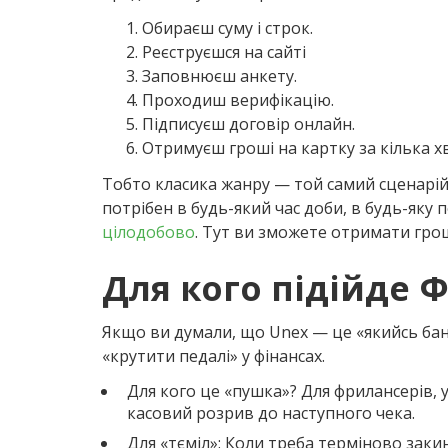
Обираєш суму і строк.
Реєструєшся на сайті
Заповнюєш анкету.
Проходиш верифікацію.
Підписуєш договір онлайн.
Отримуєш гроші на картку за кілька х
Тобто класика жанру — той самий сценарій
потрібен в будь-який час доби, в будь-яку п
цілодобово
. Тут ви зможете отримати грош
Для кого підійде
Якщо ви думали, що Unex — це «якийсь банк 
«крутити педалі» у фінансах.
Для кого це «пушка»? Для фрилансерів, у 
касовий розрив до наступного чека.
Для «тєміл»: Коли треба терміново зак