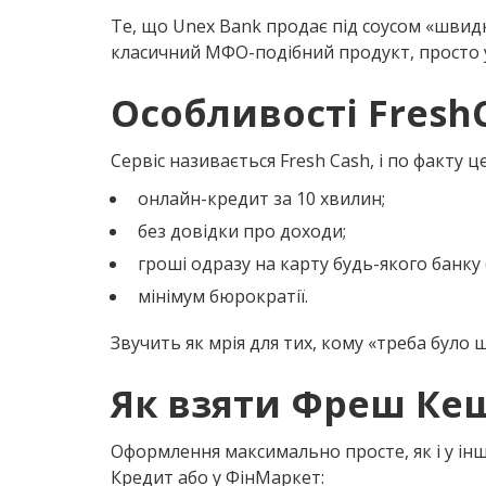
Те, що
Unex Bank
продає під соусом «швидк
класичний МФО-подібний продукт, просто у
Особливості Fresh
Сервіс називається Fresh Cash, і по факту це
онлайн-кредит за 10 хвилин;
без довідки про доходи;
гроші одразу на карту будь-якого банку 
мінімум бюрократії.
Звучить як мрія для тих, кому «треба було 
Як взяти Фреш Ке
Оформлення максимально просте, як і у інш
Кредит або у ФінМаркет: