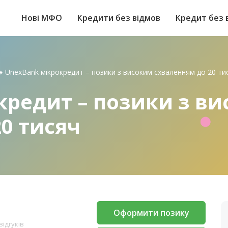
Нові МФО
Кредити без відмов
Кредит без 
➜
UnexBank мікрокредит – позики з високим схваленням до 20 ти
кредит – позики з в
0 тисяч
Оформити позику
відгуків