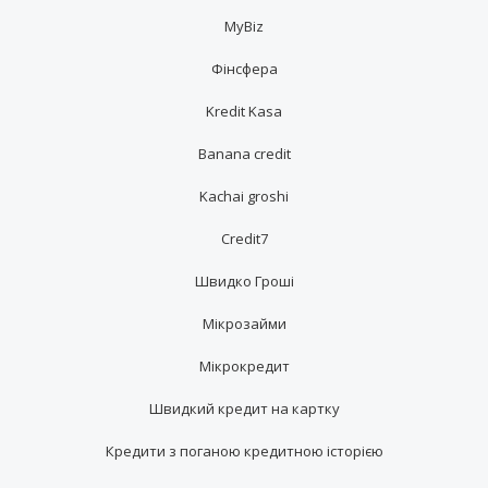
MyBiz
Фінсфера
Kredit Kasa
Banana credit
Kachai groshi
Credit7
Швидко Гроші
Мікрозайми
Мікрокредит
Швидкий кредит на картку
Кредити з поганою кредитною історією