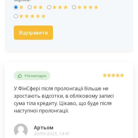
Рекомендую
У ФінСфері після пролонгації більше не
зростають відсотки, в обліковому записі
сума тіла кредиту. Цікаво, що буде після
наступної пролонгації.
Артьом
20/05/2023, 14:41