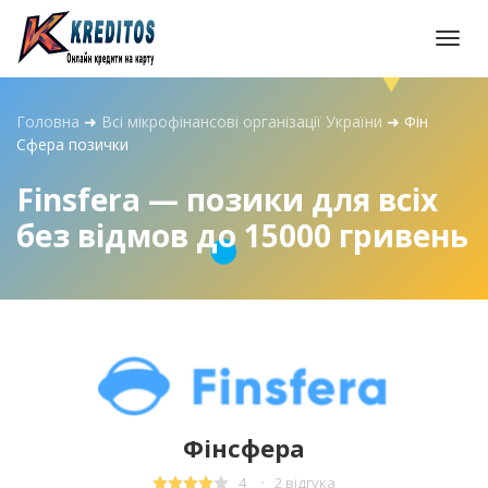
Togg
navi
Головна
➜
Всі мікрофінансові організації України
➜
Фін
Сфера позички
Finsfera — позики для всіх
без відмов до 15000 гривень
Фінсфера
4
2 відгука