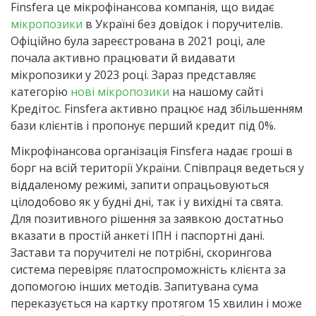
Finsfera це мікрофінансова компанія, що видає
мікропозики
в Україні без довідок і поручителів.
Офіційно була зареєстрована в 2021 році, але
почала активно працювати й видавати
мікропозики у 2023 році. Зараз представляє
категорію
нові мікропозики
на нашому сайті
Кредітос. Finsfera активно працює над збільшенням
бази клієнтів і пропонує перший кредит під 0%.
Мікрофінансова організація Finsfera надає гроші в
борг на всій території України. Співпраця ведеться у
віддаленому режимі, запити опрацьовуються
цілодобово як у будні дні, так і у вихідні та свята.
Для позитивного рішення за заявкою достатньо
вказати в простій анкеті ІПН і паспортні дані.
Застави та поручителі не потрібні, скорингова
система перевіряє платоспроможність клієнта за
допомогою інших методів. Запитувана сума
переказується на картку протягом 15 хвилин і може