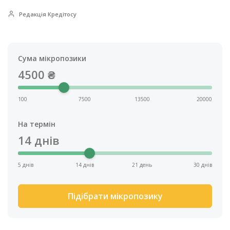
Редакція Кредітосу
Сума мікропозики
4500
₴
100
7500
13500
20000
На термін
14
днів
5 днів
14 днів
21 день
30 днів
Підібрати мікропозику