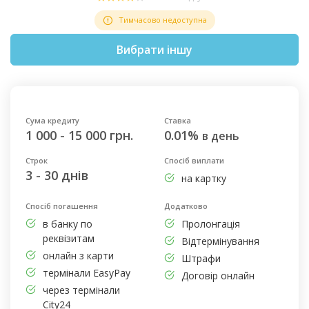
Тимчасово недоступна
Вибрати іншу
Сума кредиту
Ставка
1 000 - 15 000 грн.
0.01%
в день
Строк
Спосіб виплати
3 - 30 днів
на картку
Спосіб погашення
Додатково
в банку по
Пролонгація
реквізитам
Відтермінування
онлайн з карти
Штрафи
термінали EasyPay
Договір онлайн
через термінали
City24