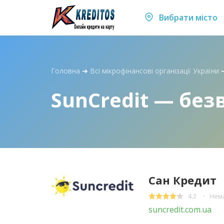
Вибрати місто
Головна
➜
Всі мікрофінансові організації України
SunCredit — без
Сан Кредит
4.2
Нема
suncredit.com.ua