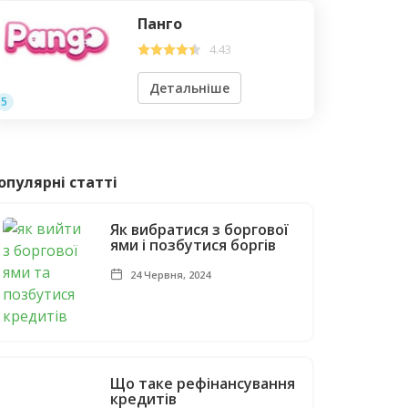
Панго
4.43
Детальніше
5
опулярні статті
Як вибратися з боргової
ями і позбутися боргів
24 Червня, 2024
Що таке рефінансування
кредитів