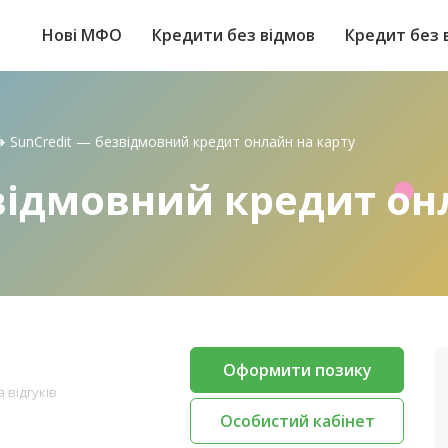
Нові МФО
Кредити без відмов
Кредит без 
➜
SunCredit — безвідмовний кредит онлайн на карту
відмовний кредит он
Оформити позику
 відгуків
Особистий кабінет