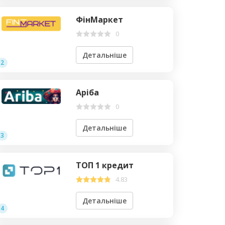
ФінМаркет
0
Детальніше
2
Аріба
0
Детальніше
3
ТОП 1 кредит
4.83
Детальніше
4