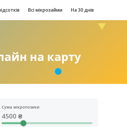
відсотків
Всі мікрозайми
На 30 днів
лайн на карту
Сума мікропозики
4500
₴