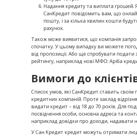
Надання кредиту та виплата грошей.
СанКредит повідомить вам, що онлай
пошту, і за кілька хвилин кошти буду
рахунок.
Також може виявитися, що компанія запроп
спочатку. У цьому випадку ви можете погод
від пропозиції. Або ще спробувати подати з
рейтингу, наприклад нові МФО: Аріба креди
Вимоги до клієнті
Список умов, які СанКредит ставить своїм
кредитних компаній. Проте заклад відрізн
видати кредит – від 18 до 70 років. Для по
посвідчення особи, основна адреса та конт
наприклад довідки про доходи, надавати н
У Сан Кредит кредит можуть отримати люди