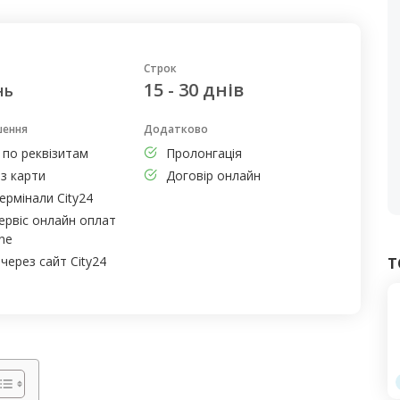
Строк
15 - 30 днів
нь
шення
Додатково
 по реквізитам
Пролонгація
з карти
Договір онлайн
ермінали City24
ервіс онлайн оплат
ne
через сайт City24
Т