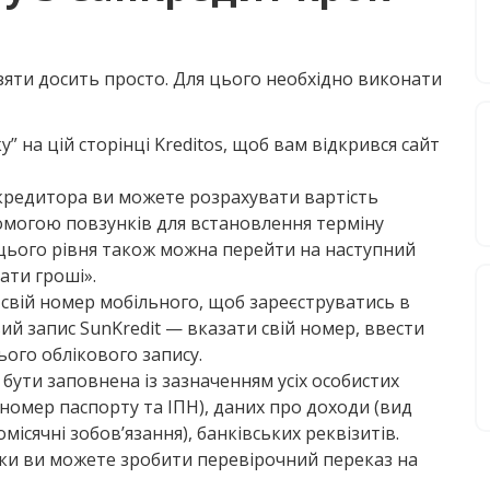
яти досить просто. Для цього необхідно виконати
 на цій сторінці Kreditos, щоб вам відкрився сайт
і кредитора ви можете розрахувати вартість
помогою повзунків для встановлення терміну
З цього рівня також можна перейти на наступний
ати гроші».
ь свій номер мобільного, щоб зареєструватись в
й запис SunKredit — вказати свій номер, ввести
ього облікового запису.
бути заповнена із зазначенням усіх особистих
 і номер паспорту та ІПН), даних про доходи (вид
ісячні зобов’язання), банківських реквізитів.
тки ви можете зробити перевірочний переказ на