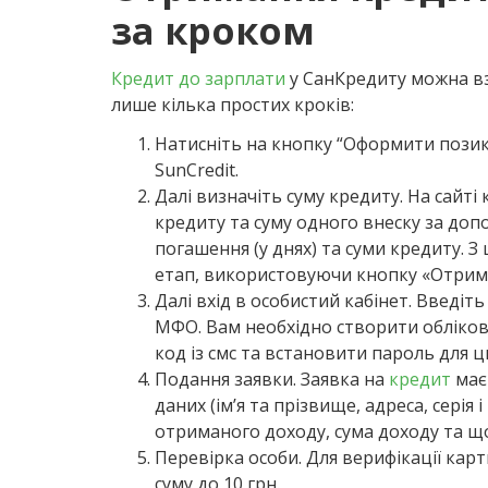
за кроком
Кредит до зарплати
у СанКредиту можна вз
лише кілька простих кроків:
Натисніть на кнопку “Оформити позику”
SunCredit.
Далі визначіть суму кредиту. На сайт
кредиту та суму одного внеску за до
погашення (у днях) та суми кредиту. 
етап, використовуючи кнопку «Отрим
Далі вхід в особистий кабінет. Введіт
МФО. Вам необхідно створити облікови
код із смс та встановити пароль для ц
Подання заявки. Заявка на
кредит
має 
даних (ім’я та прізвище, адреса, серія
отриманого доходу, сума доходу та щом
Перевірка особи. Для верифікації кар
суму до 10 грн.