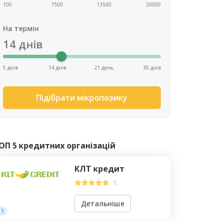
100
7500
13500
20000
На термін
14
днів
5 днів
14 днів
21 день
30 днів
Підібрати мікропозику
ОП 5 кредитних організацій
КЛТ кредит
5
Детальніше
1