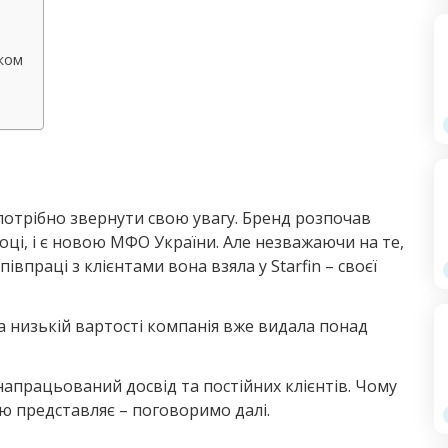
ком
у потрібно звернути свою увагу. Бренд розпочав
році, і є новою МФО України. Але незважаючи на те,
впраці з клієнтами вона взяла у Starfin – своєї
 низькій вартості компанія вже видала понад
 напрацьований досвід та постійних клієнтів. Чому
ю представляє – поговоримо далі.