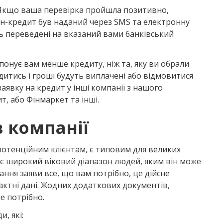
 Якщо ваша перевірка пройшла позитивно,
н-кредит був наданий через SMS та електронну
ть переведені на вказаний вами банківський
онує вам менше кредиту, ніж та, яку ви обрали
итись і гроші будуть виплачені або відмовитися
аявку на кредит у інші компанії з нашого
т, або Фінмаркет та інші.
в компанії
 потенційним клієнтам, є типовим для великих
яє широкий віковий діапазон людей, яким він може
дання заяви все, що вам потрібно, це дійсне
актні дані. Жодних додаткових документів,
е потрібно.
, які: