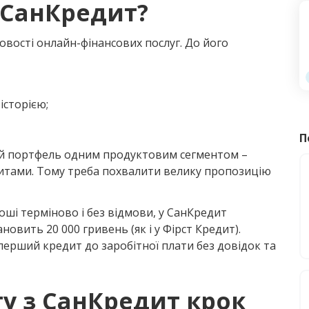
 СанКредит?
овості онлайн-фінансових послуг. До його
історією;
П
й портфель одним продуктовим сегментом –
тами. Тому треба похвалити велику пропозицію
ші терміново і без відмови, у СанКредит
овить 20 000 гривень (як і у Фірст Кредит).
ерший кредит до заробітної плати без довідок та
у з СанКредит крок