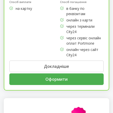
Спосіб виплати
Спосіб погашення
на картку
в банку по
реквізитам
онлайн з карти
через термінали
City24
через сервіс онлайн
оплат Portmone
онлайн через сайт
City24
Докладніше
Оформити