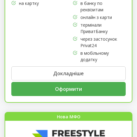
на картку
в банку по
реквізитам
онлайн з карти
термінали
ПриватБанку
через застосунок
Privat24
в мобільному
додатку
Докладніше
Оформити
Нова МФО