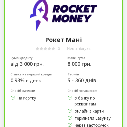
Рокет Мані
0
Нема відгуків
Сума кредиту
Макс. сума
від 3 000 грн.
8 000 грн.
Ставка на перший кредит
Термін
0.93%
5 - 360 днів
в день
Спосіб виплати
Спосіб погашення
на картку
в банку по
реквізитам
онлайн з карти
термінали EasyPay
через застосунок