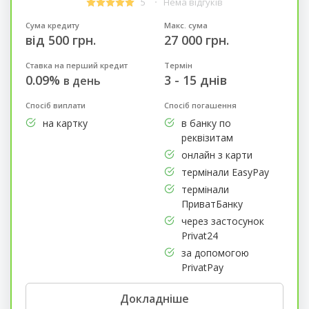
5
Нема відгуків
Сума кредиту
Макс. сума
від 500 грн.
27 000 грн.
Ставка на перший кредит
Термін
0.09%
3 - 15 днів
в день
Спосіб виплати
Спосіб погашення
на картку
в банку по
реквізитам
онлайн з карти
термінали EasyPay
термінали
ПриватБанку
через застосунок
Privat24
за допомогою
PrivatPay
Докладніше