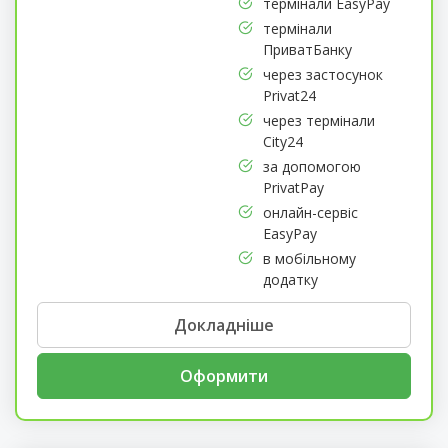
термінали EasyPay
термінали
ПриватБанку
через застосунок
Privat24
через термінали
City24
за допомогою
PrivatPay
онлайн-сервіс
EasyPay
в мобільному
додатку
Докладніше
Оформити