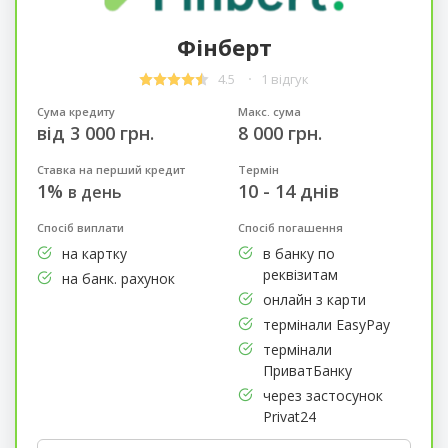
Фінберт
4.5
1 відгук
Сума кредиту
Макс. сума
від 3 000 грн.
8 000 грн.
Ставка на перший кредит
Термін
1%
10 - 14 днів
в день
Спосіб виплати
Спосіб погашення
на картку
в банку по
реквізитам
на банк. рахунок
онлайн з карти
термінали EasyPay
термінали
ПриватБанку
через застосунок
Privat24