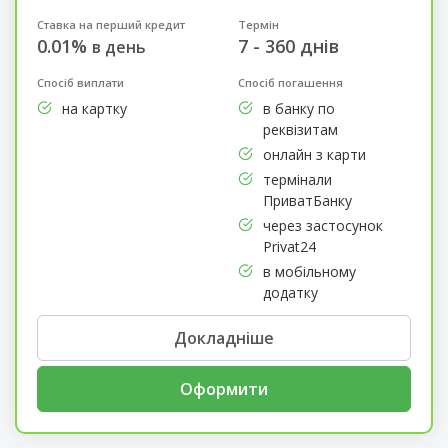
Ставка на перший кредит
Термін
0.01%
7 - 360 днів
в день
Спосіб виплати
Спосіб погашення
на картку
в банку по
реквізитам
онлайн з карти
термінали
ПриватБанку
через застосунок
Privat24
в мобільному
додатку
Докладніше
Оформити