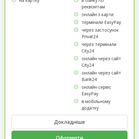
на картку
в банку по
реквізитам
онлайн з карти
термінали EasyPay
через застосунок
Privat24
через термінали
City24
онлайн через сайт
City24
онлайн через сайт
Bank24
онлайн-сервіс
EasyPay
в мобільному
додатку
Докладніше
Оформити