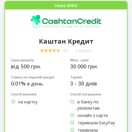
Нова МФО
Каштан Кредит
4.5
2 відгука
Сума кредиту
Макс. сума
від 500 грн.
30 000 грн.
Ставка на перший кредит
Термін
0.01%
3 - 30 днів
в день
Спосіб виплати
Спосіб погашення
на картку
в банку по
реквізитам
онлайн з карти
термінали EasyPay
термінали