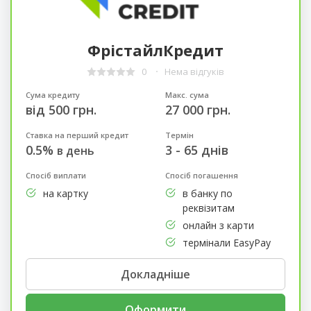
ФрістайлКредит
0
Нема відгуків
Сума кредиту
Макс. сума
від 500 грн.
27 000 грн.
Ставка на перший кредит
Термін
0.5%
3 - 65 днів
в день
Спосіб виплати
Спосіб погашення
на картку
в банку по
реквізитам
онлайн з карти
термінали EasyPay
Докладніше
Оформити