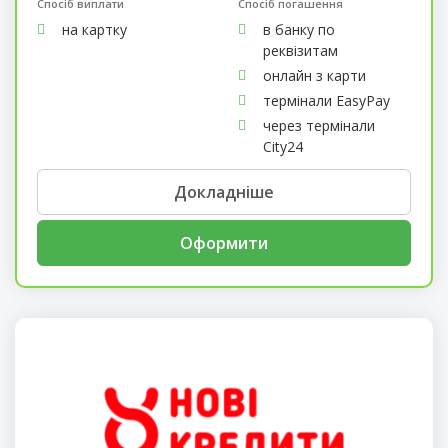
Спосіб виплати
Спосіб погашення
на картку
в банку по
реквізитам
онлайн з карти
термінали EasyPay
через термінали
City24
Докладніше
Оформити