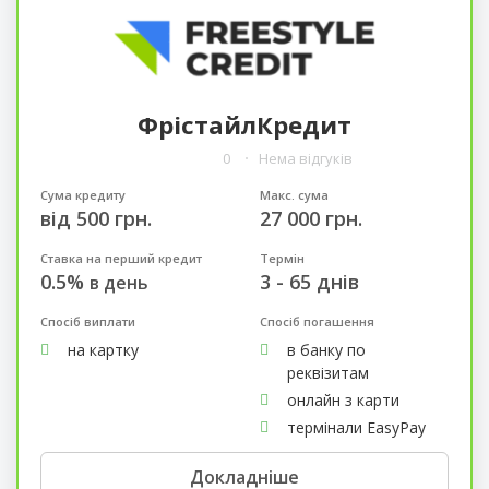
ФрістайлКредит
0
Нема відгуків
Сума кредиту
Макс. сума
від 500 грн.
27 000 грн.
Ставка на перший кредит
Термін
0.5%
3 - 65 днів
в день
Спосіб виплати
Спосіб погашення
на картку
в банку по
реквізитам
онлайн з карти
термінали EasyPay
Докладніше