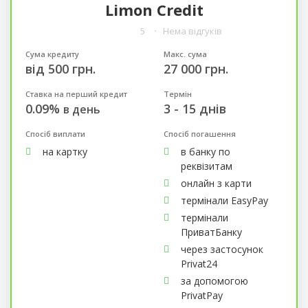
Limon Credit
5
Нема відгуків
Сума кредиту
Макс. сума
від 500 грн.
27 000 грн.
Ставка на перший кредит
Термін
0.09%
3 - 15 днів
в день
Спосіб виплати
Спосіб погашення
на картку
в банку по
реквізитам
онлайн з карти
термінали EasyPay
термінали
ПриватБанку
через застосунок
Privat24
за допомогою
PrivatPay