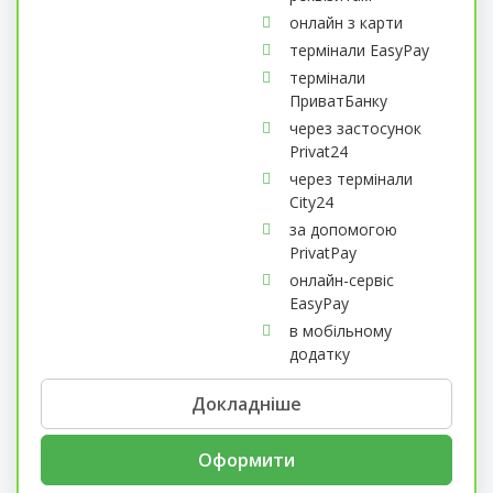
онлайн з карти
термінали EasyPay
термінали
ПриватБанку
через застосунок
Privat24
через термінали
City24
за допомогою
PrivatPay
онлайн-сервіс
EasyPay
в мобільному
додатку
Докладніше
Оформити