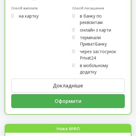
Спосіб виплати
Спосіб погашення
на картку
в банку по
реквізитам
онлайн з карти
термінали
ПриватБанку
через застосунок
Privat24
в мобільному
додатку
Докладніше
Оформити
Нова МФО