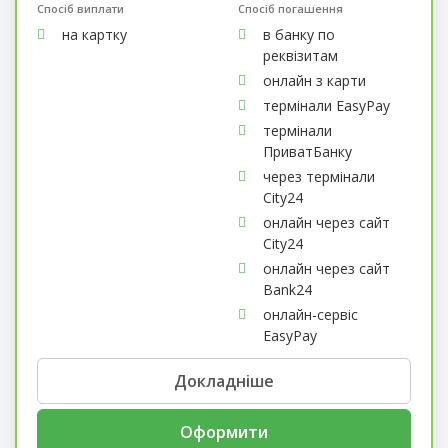
Спосіб виплати
Спосіб погашення
на картку
в банку по
реквізитам
онлайн з карти
термінали EasyPay
термінали
ПриватБанку
через термінали
City24
онлайн через сайт
City24
онлайн через сайт
Bank24
онлайн-сервіс
EasyPay
Докладніше
Оформити