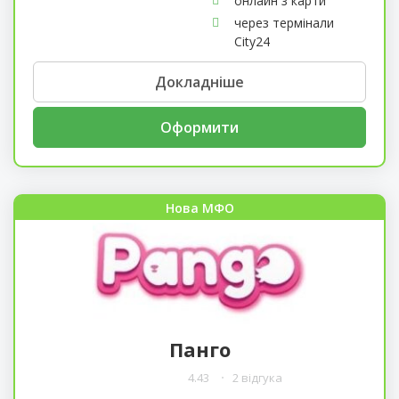
онлайн з карти
через термінали
City24
Докладніше
Оформити
Нова МФО
Панго
4.43
2 відгука