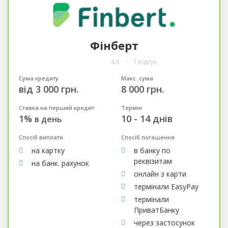
Фінберт
4.5
1 відгук
Сума кредиту
Макс. сума
від 3 000 грн.
8 000 грн.
Ставка на перший кредит
Термін
1%
10 - 14 днів
в день
Спосіб виплати
Спосіб погашення
на картку
в банку по
реквізитам
на банк. рахунок
онлайн з карти
термінали EasyPay
термінали
ПриватБанку
через застосунок