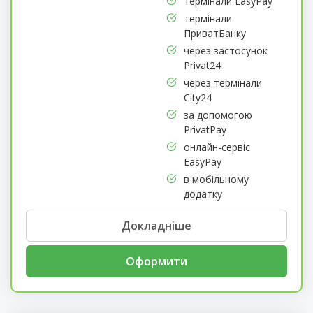
термінали EasyPay
термінали
ПриватБанку
через застосунок
Privat24
через термінали
City24
за допомогою
PrivatPay
онлайн-сервіс
EasyPay
в мобільному
додатку
Докладніше
Оформити