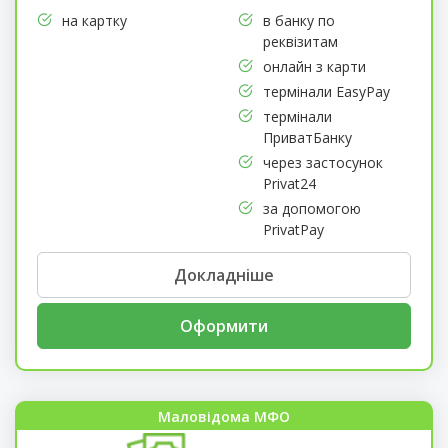
на картку
в банку по
реквізитам
онлайн з карти
термінали EasyPay
термінали
ПриватБанку
через застосунок
Privat24
за допомогою
PrivatPay
Докладніше
Оформити
Маловідома МФО