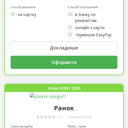
Спосіб виплати
Спосіб погашення
на картку
в банку по
реквізитам
онлайн з карти
термінали EasyPay
Докладніше
Оформити
Нова МФО 2026
Ранок
0
Нема відгуків
Сума кредиту
Макс. сума