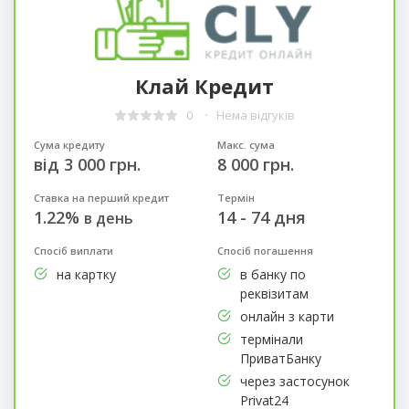
Клай Кредит
0
Нема відгуків
Сума кредиту
Макс. сума
від 3 000 грн.
8 000 грн.
Ставка на перший кредит
Термін
1.22%
14 - 74 дня
в день
Спосіб виплати
Спосіб погашення
на картку
в банку по
реквізитам
онлайн з карти
термінали
ПриватБанку
через застосунок
Privat24