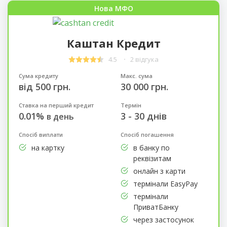
Нова МФО
Каштан Кредит
4.5
2 відгука
Сума кредиту
Макс. сума
від 500 грн.
30 000 грн.
Ставка на перший кредит
Термін
0.01%
3 - 30 днів
в день
Спосіб виплати
Спосіб погашення
на картку
в банку по
реквізитам
онлайн з карти
термінали EasyPay
термінали
ПриватБанку
через застосунок