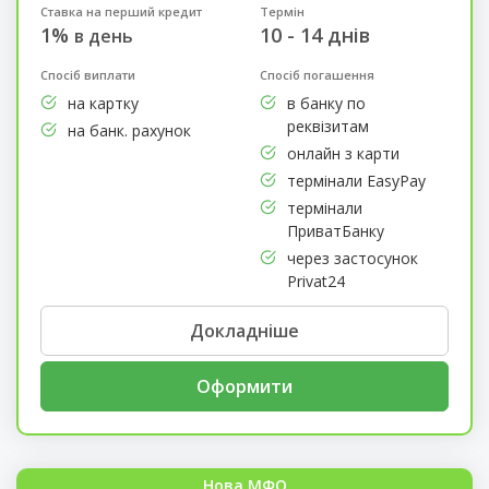
Ставка на перший кредит
Термін
1%
10 - 14 днів
в день
Спосіб виплати
Спосіб погашення
на картку
в банку по
реквізитам
на банк. рахунок
онлайн з карти
термінали EasyPay
термінали
ПриватБанку
через застосунок
Privat24
Докладніше
Оформити
Нова МФО