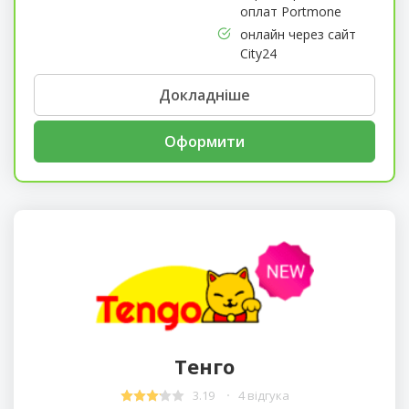
оплат Portmone
онлайн через сайт
City24
Докладніше
Оформити
Тенго
3.19
4 відгука