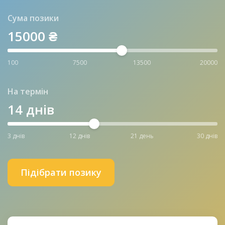
Сума позики
15000
₴
100
7500
13500
20000
На термін
14
днів
3 днів
12 днів
21 день
30 днів
Підібрати позику