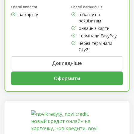
Спосіб виплати
Спосіб погашення
на картку
в банку по
реквізитам
онлайн з карти
термінали EasyPay
через термінали
City24
Докладніше
Оформити