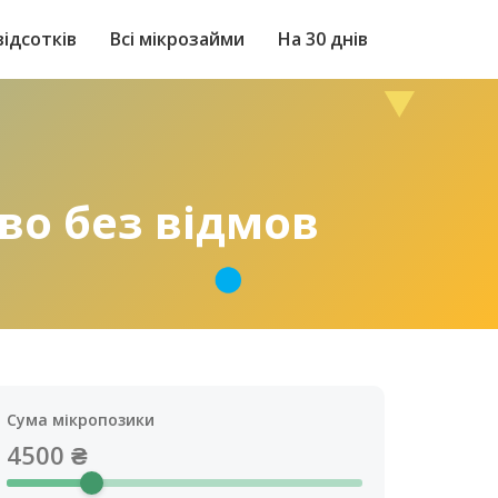
відсотків
Всі мікрозайми
На 30 днів
ово без відмов
Сума мікропозики
4500
₴