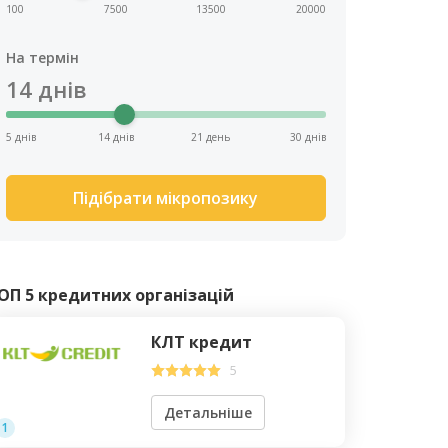
100
7500
13500
20000
На термін
14
днів
5 днів
14 днів
21 день
30 днів
Підібрати мікропозику
ОП 5 кредитних організацій
КЛТ кредит
5
Детальніше
1