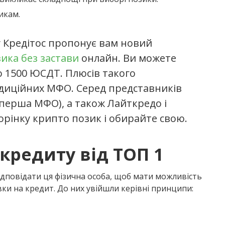
икам.
у Кредітос пропонує вам новий
ика без застави
онлайн. Ви можете
о 1500 ЮСДТ. Плюсів такого
адиційних МФО. Серед представників
перша МФО), а також Лайткредо і
орінку крипто позик і обирайте свою.
редиту від ТОП 1
ідповідати ця фізична особа, щоб мати можливість
ки на кредит. До них увійшли керівні принципи: