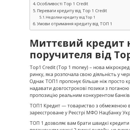
Особливості Top 1 Credit
Переваги кредиту від Top 1 Credit
Недоліки кредиту від Top 1
Умови отримання кредиту від ТОП 1
Миттєвий кредит н
поручителя від Top
Top1 Credit (Top 1 money) – нова мікрокре
ринку, яка розпочала свою діяльність у че
Однак ТОП1 пропонує більше ніж просто кр
надавати довгострокові позики з поганою к
пропозицію реальним конкурентом банківс
ТОП1 Кредит — товариство з обмеженою від
зареєстроване у Реєстрі МФО Нацбанку Укр
ТОП 1 дозволяє вам брати швидкі кредити 