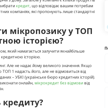
чи з дому. Загалом у компанії є кілька продуктів
1 вибрати
кредит
, що відповідає вашим потребам
итних компаніях, які пропонують лише стандартні
и мікропозику у ТОП
тною історією?
П
м, який намагається залучити якнайбільше
 кредитною історією.
нг. Але не надає йому великого значення. Якщо
о ТОП 1 надасть його, але не відмовиться від
даних – УБКІ (українське бюро кредитних історій).
 виконати онлайн,
мікрокредит без відмови
від
н.
ь кредиту?