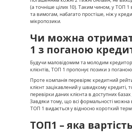
погашенням кожні 2 тижні онлайн, не виходя
(а точніше цілих 10). Таким чином, у ТОП 
та вимогам, набагато простіше, ніж у кред
мікропозики.
Чи можна отримат
1 з поганою креди
Будучи маловідомим та молодим кредиторо
клієнтів, ТОП 1 пропонує позики з поганою
Проте компанія перевіряє кредитний рейти
клієнт зацікавлений у швидкому кредиті, т
перевірки даних клієнта в доступних базах 
Завдяки тому, що всі формальності можна
ТОП 1 видається у відносно короткий термі
ТОП1 – яка вартіст