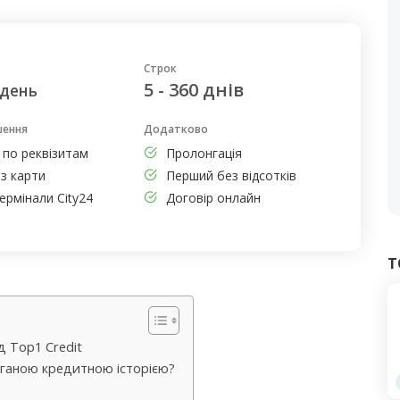
Строк
5 - 360 днів
 день
шення
Додатково
 по реквізитам
Пролонгація
з карти
Перший без відсотків
ермінали City24
Договір онлайн
Т
д Top1 Credit
оганою кредитною історією?