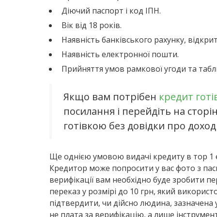
Діючий паспорт і код ІПН.
Вік від 18 років.
Наявність банківського рахунку, відкрит
Наявність електронної пошти.
Прийняття умов рамкової угоди та табли
Якщо вам потрібен
кредит гот
посилання і перейдіть на сто
готівкою без довідки про доход
Ще однією умовою видачі кредиту в тор 1 
Кредитор може попросити у вас фото з пас
верифікації вам необхідно буде зробити п
переказ у розмірі до 10 грн, який викорис
підтвердити, чи дійсно людина, зазначена у
не плата за верифікацію, а лише інструмен