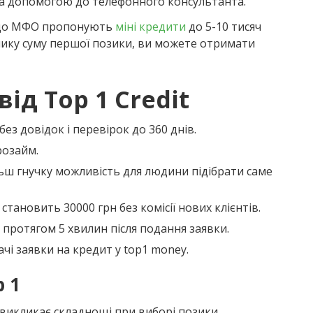
за допомогою до телефонного консультанта.
, що МФО пропонують
міні кредити
до 5-10 тисяч
лику суму першої позики, ви можете отримати
ід Top 1 Credit
з довідок і перевірок до 360 днів.
розайм.
льш гнучку можливість для людини підібрати саме
тановить 30000 грн без комісії нових клієнтів.
протягом 5 хвилин після подання заявки.
і заявки на кредит у top1 money.
p 1
 викликає складнощі при виборі позики.