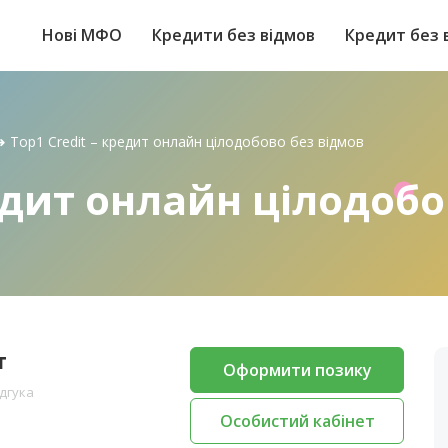
Нові МФО
Кредити без відмов
Кредит без 
➜
Top1 Credit – кредит онлайн цілодобово без відмов
редит онлайн цілодоб
т
Оформити позику
ідгука
Особистий кабінет