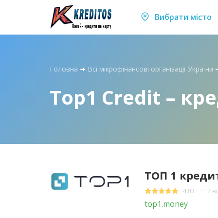
Вибрати місто
Головна
➜
Всі мікрофінансові організації України
Top1 Credit – к
ТОП 1 креди
4.83
2 в
top1.money