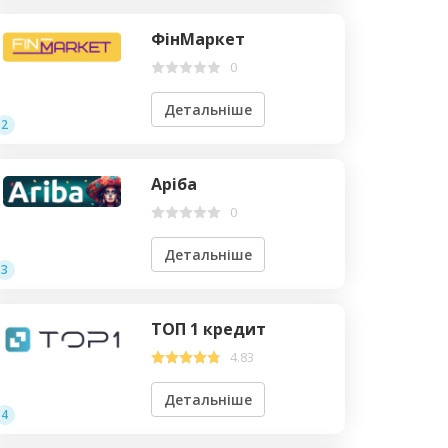
ФінМаркет
0
Детальніше
2
Аріба
0
Детальніше
3
ТОП 1 кредит
4.83
Детальніше
4