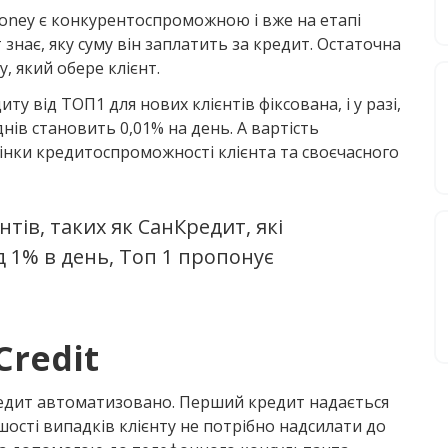
money є конкурентоспроможною і вже на етапі
 знає, яку суму він заплатить за кредит. Остаточна
, який обере клієнт.
 від ТОП1 для нових клієнтів фіксована, і у разі,
ів становить 0,01% на день. А вартість
цінки кредитоспроможності клієнта та своєчасного
нтів, таких як СанКредит, які
 1% в день, Топ 1 пропонує
Credit
редит автоматизовано. Перший кредит надається
шості випадків клієнту не потрібно надсилати до