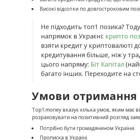
Високі відсотки по довгостроковим поз
Не підходить топ1 позика? Тод
напрямок в Украєні:
крипто поз
взяти кредит у криптовалюті д
кредитування більше, ніж у тр
цього напряму:
Біт Капітал
(най
багато інших. Переходите на ст
Умови отримання к
Top1.money вказує кілька умов, яким має в
розраховувати на позитивний розгляд заяв
Потрібно бути громадянином України.
Прописка в Україні.