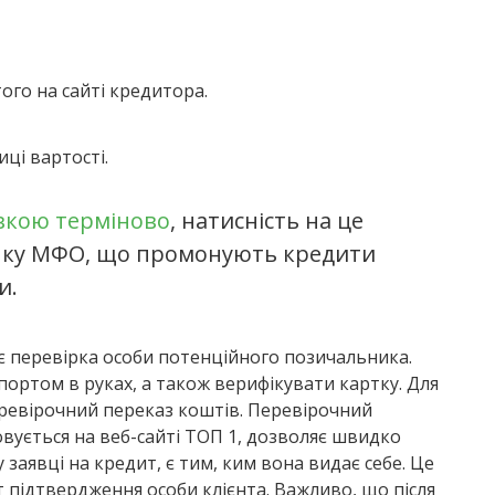
ого на сайті кредитора.
ці вартості.
івкою терміново
, натисність на це
рінку МФО, що промонують кредити
и.
є перевірка особи потенційного позичальника.
портом в руках, а також верифікувати картку. Для
еревірочний переказ коштів. Перевірочний
товується на веб-сайті ТОП 1, дозволяє швидко
 заявці на кредит, є тим, ким вона видає себе. Це
т підтвердження особи клієнта. Важливо, що після