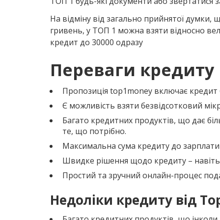
ТОП 1 будь-які документи або звертатися 
На відміну від загально прийнятої думки
гривень, у ТОП 1 можна взяти відносно ве
кредит до 30000 одразу
Переваги кредиту в
Пропозиція top1money включає кредит бе
Є можливість взяти безвідсотковий мік
Багато кредитних продуктів, що дає бі
те, що потрібно.
Максимальна сума кредиту до зарплати с
Швидке рішення щодо кредиту – навіть 
Простий та зручний онлайн-процес подач
Недоліки кредиту від To
Багато кредитних продуктів, що інколи