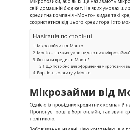
Мікропозики, або як їх ще називають мік
свій домашній бюджет. На яких умовах ши
кредитна компанія «Монто» видає такі кр
скористатися від цього кредитора і хто мо
Навігація по сторінці
Мікрозайми від Монто
Monto – за яких умов видаються мікрозайми
Як взяти кредит в Monto?
Що потрібно для оформлення мікропозики ві
Вартість кредиту у Монто
Мікрозайми від М
Однією із провідних кредитних компаній н
Пропонує гроші в борг онлайн, так звані 
політикою.
Зобов’язання, надані цією компанією, від 