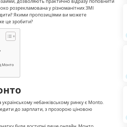
розайми, дозволяють практично відразу поповнити
роко розрекламована у різноманітних ЗМІ
едити? Якими пропозиціями ви можете
же це зробити?
?
д Монто
онто
а українському небанківському ринку є Monto.
кредити до зарплати, з прозорою ціновою
початку були доступні лише онлайн. Монто