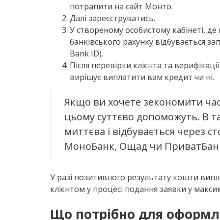
потрапити на сайт Монто.
Далі зареєструватись.
У створеному особистому кабінеті, де
банківського рахунку відбувається за
Bank ID).
Після перевірки клієнта та верифікац
вирішує виплатити вам кредит чи ні.
Якщо ви хочете зекономити ча
цьому суттєво допоможуть. В т
миттєва і відбувається через с
МоноБанк, Ощад чи ПриватБан
У разі позитивного результату кошти вип
клієнтом у процесі подання заявки у макси
Що потрібно для оформл