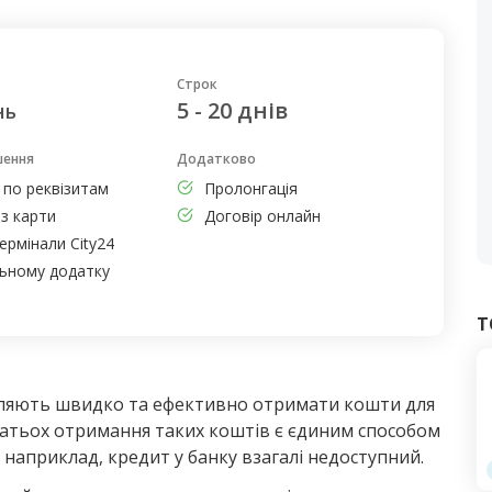
Строк
5 - 20 днів
нь
шення
Додатково
 по реквізитам
Пролонгація
з карти
Договір онлайн
ермінали City24
льному додатку
Т
оляють швидко та ефективно отримати кошти для
агатьох отримання таких коштів є єдиним способом
наприклад, кредит у банку взагалі недоступний.