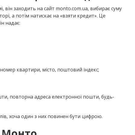
і, він заходить на сайт monto.com.ua, вибирає суму
орі, а потім натискає на «взяти кредит». Це
ін надає:
 номер квартири, місто, поштовий індекс;
шти, повторна адреса електронної пошти, будь-
ів, хоча один з них повинен бути цифрою.
у Монто