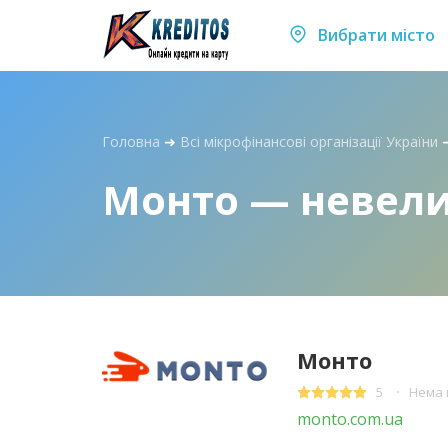
Вибрати місто
Головна
➜
Всі мікрофінансові організації України
Монто — невелик
Монто
5
Нема 
monto.com.ua