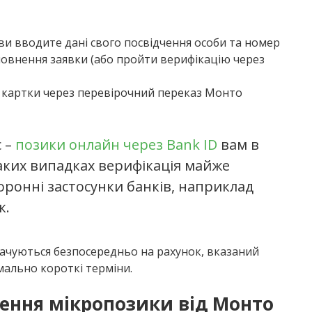
 ви вводите дані свого посвідчення особи та номер
повнення заявки (або пройти верифікацію через
ії картки через перевірочний переказ Монто
с –
позики онлайн через Bank ID
вам в
аких випадках верифікація майже
торонні застосунки банків, наприклад
к.
лачуються безпосередньо на рахунок, вказаний
мально короткі терміни.
ення мікропозики від Монто