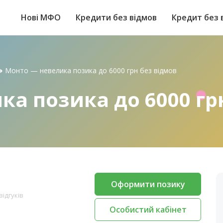
Нові МФО
Кредити без відмов
Кредит без 
➜
Монто — невелика позика до 6000 грн без відмов
а позика до 6000 гр
Оформити позику
відгуків
Особистий кабінет