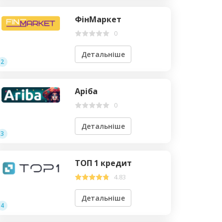
ФінМаркет
0
Детальніше
2
Аріба
0
Детальніше
3
ТОП 1 кредит
4.83
Детальніше
4