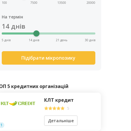
100
7500
13500
20000
На термін
14
днів
5 днів
14 днів
21 день
30 днів
Підібрати мікропозику
ОП 5 кредитних організацій
КЛТ кредит
5
Детальніше
1