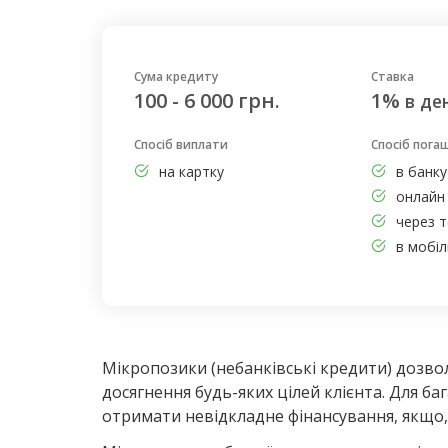
Сума кредиту
Ставка
100 - 6 000 грн.
1%
в де
Спосіб виплати
Спосіб пога
на картку
в банку
онлайн 
через т
в мобі
Мікропозики (небанківські кредити) дозв
досягнення будь-яких цілей клієнта. Для б
отримати невідкладне фінансування, якщо, 