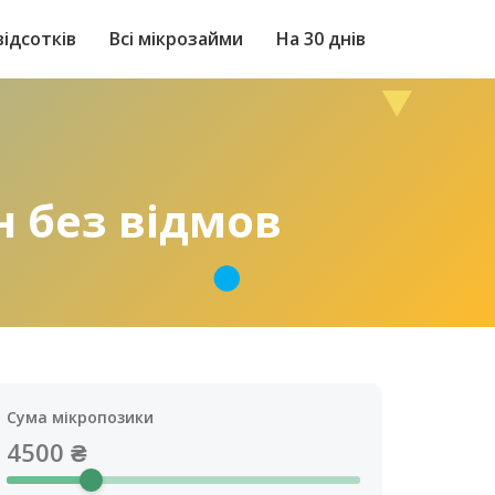
відсотків
Всі мікрозайми
На 30 днів
н без відмов
Сума мікропозики
4500
₴