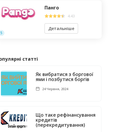
Панго
4.43
Детальніше
5
опулярні статті
Як вибратися з боргової
ями і позбутися боргів
24 Червня, 2024
Що таке рефінансування
кредитів
(перекредитування)