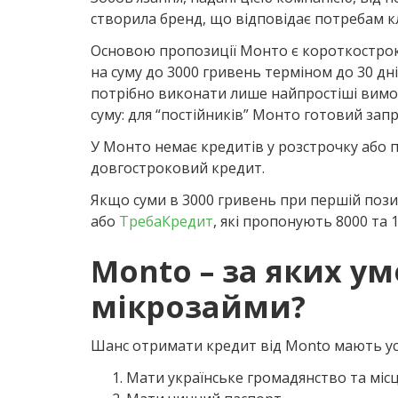
створила бренд, що відповідає потребам кл
Основою пропозиції Монто є короткостро
на суму до 3000 гривень терміном до 30 дн
потрібно виконати лише найпростіші вимо
суму: для “постійників” Монто готовий за
У Монто немає кредитів у розстрочку або п
довгостроковий кредит.
Якщо суми в 3000 гривень при першій пози
або
ТребаКредит
, які пропонують 8000 та 
Monto – за яких у
мікрозайми?
Шанс отримати кредит від Monto мають усі
Мати українське громадянство та місц