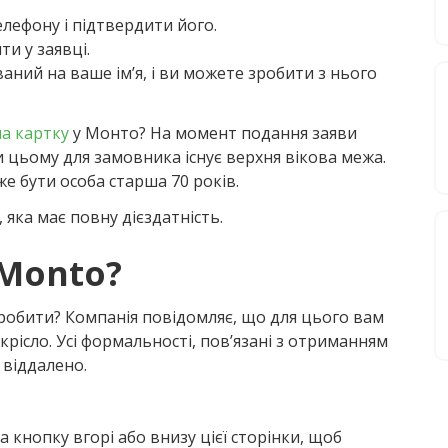
лефону і підтвердити його.
и у заявці.
ний на ваше ім’я, і ​​ви можете зробити з нього
на картку
у Монто? На момент подання заяви
 цьому для замовника існує верхня вікова межа.
е бути особа старша 70 років.
яка має повну дієздатність.
 Monto?
зробити? Компанія повідомляє, що для цього вам
рісло. Усі формальності, пов’язані з отриманням
 віддалено.
 кнопку вгорі або внизу цієї сторінки, щоб